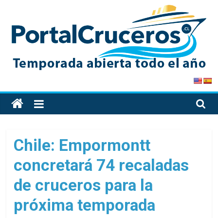
Skip
to
content
PortalCruceros
Toda
la
información
de
Chile: Empormontt
cruceros
concretará 74 recaladas
en
un
de cruceros para la
solo
sitio
próxima temporada