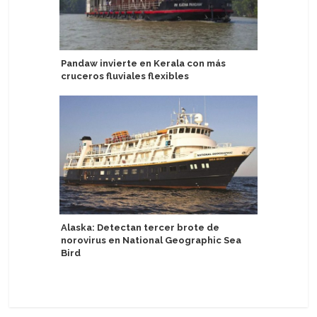
Pandaw invierte en Kerala con más
Windstar
cruceros fluviales flexibles
de la Fu
Alaska: Detectan tercer brote de
Havila V
norovirus en National Geographic Sea
popularid
Bird
seguridad
participa