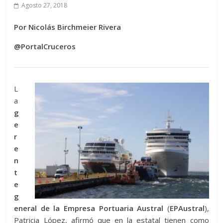
Agosto 27, 2018
Por Nicolás Birchmeier Rivera
@PortalCruceros
L
a
g
e
r
e
n
t
e
g
eneral de la Empresa Portuaria Austral
(
EPAustral
),
Patricia López, afirmó que en la estatal tienen como