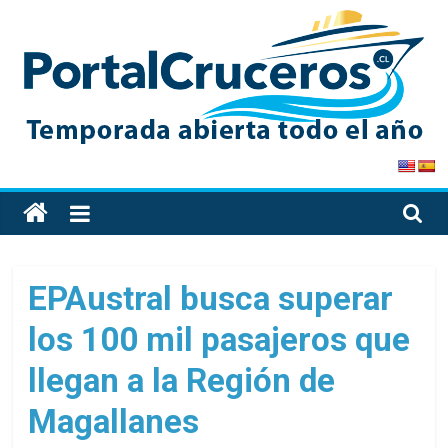
Skip
to
content
PortalCruceros
Toda
la
información
de
EPAustral busca superar
cruceros
los 100 mil pasajeros que
en
un
llegan a la Región de
solo
sitio
Magallanes