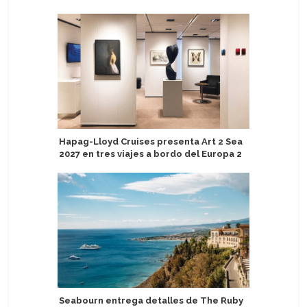
Hapag-Lloyd Cruises presenta Art 2 Sea
Atlas Oc
2027 en tres viajes a bordo del Europa 2
elegir el
noruego
Seabourn entrega detalles de The Ruby