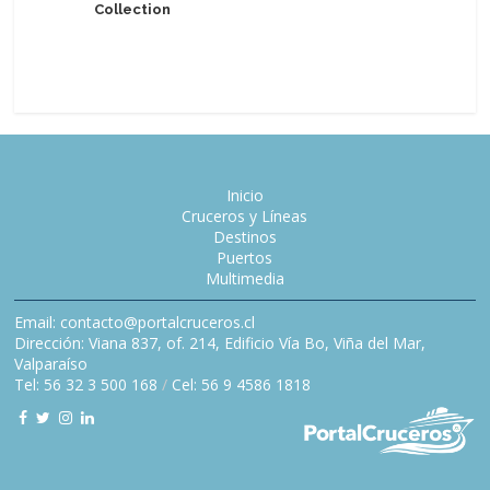
Collection
Global P
gerente 
Port
Inicio
Cruceros y Líneas
Destinos
Puertos
Multimedia
Email: contacto@portalcruceros.cl
Dirección: Viana 837, of. 214, Edificio Vía Bo, Viña del Mar,
Valparaíso
Tel: 56 32 3 500 168
/
Cel: 56 9 4586 1818