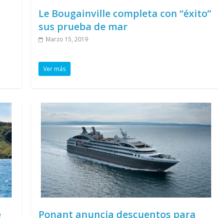
Le Bougainville completa con “éxito”
sus prueba de mar
Marzo 15, 2019
Ver más
e
Ponant anuncia descuentos para