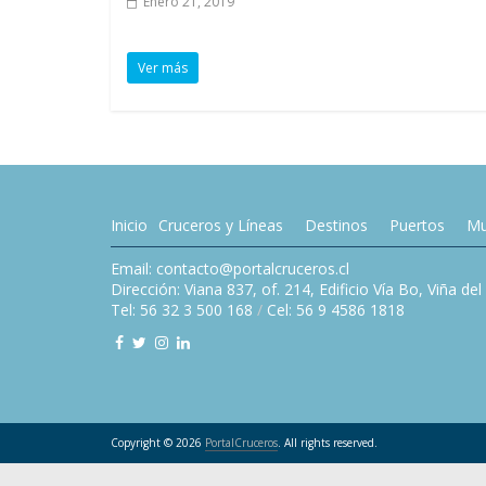
Enero 21, 2019
Ver más
Inicio
Cruceros y Líneas
Destinos
Puertos
Mu
Email: contacto@portalcruceros.cl
Dirección: Viana 837, of. 214, Edificio Vía Bo, Viña de
Tel: 56 32 3 500 168
/
Cel: 56 9 4586 1818
Copyright © 2026
PortalCruceros
. All rights reserved.