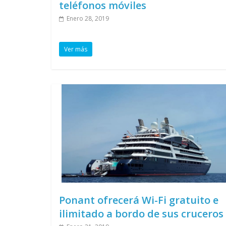
teléfonos móviles
Enero 28, 2019
Ver más
Ponant ofrecerá Wi-Fi gratuito e
ilimitado a bordo de sus cruceros