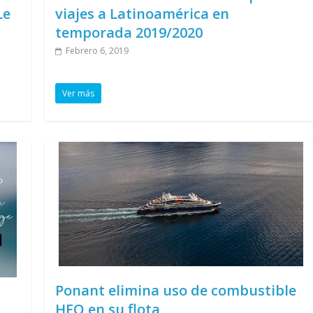
Le
viajes a Latinoamérica en
temporada 2019/2020
Febrero 6, 2019
Ver más
Ponant elimina uso de combustible
HFO en su flota