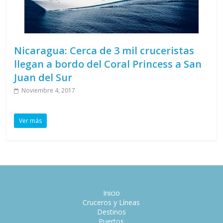
Nicaragua: Cerca de 3 mil cruceristas
llegan a bordo del Coral Princess a San
Juan del Sur
Noviembre 4, 2017
Ver más
Inicio
Cruceros y Líneas
Destinos
Puertos