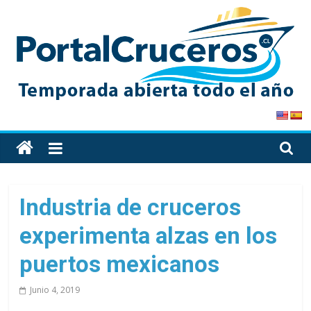
Skip
to
content
PortalCruceros
Toda
la
información
de
Industria de cruceros
cruceros
experimenta alzas en los
en
un
puertos mexicanos
solo
sitio
Junio 4, 2019