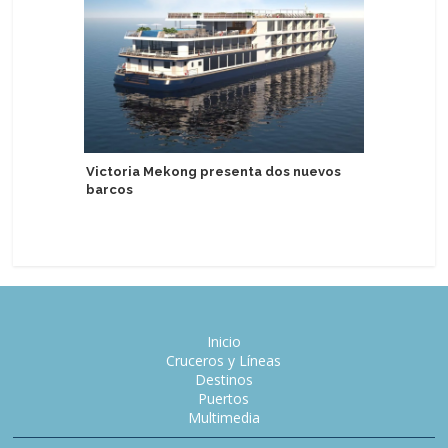
Victoria Mekong presenta dos nuevos
Catherine
barcos
bahía de 
Inicio
Cruceros y Líneas
Destinos
Puertos
Multimedia