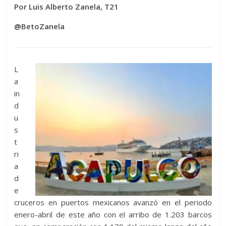
Por Luis Alberto Zanela, T21
@BetoZanela
L
a
in
d
u
s
t
ri
a
d
e
cruceros en puertos mexicanos avanzó en el periodo
enero-abril de este año con el arribo de 1.203 barcos