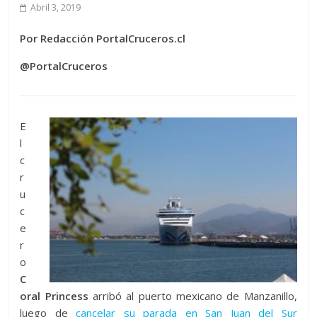
Abril 3, 2019
Por Redacción PortalCruceros.cl
@PortalCruceros
E
l
c
r
u
c
e
r
o
C
oral Princess
arribó al puerto mexicano de Manzanillo,
luego de
cancelar su parada en San Juan del Sur