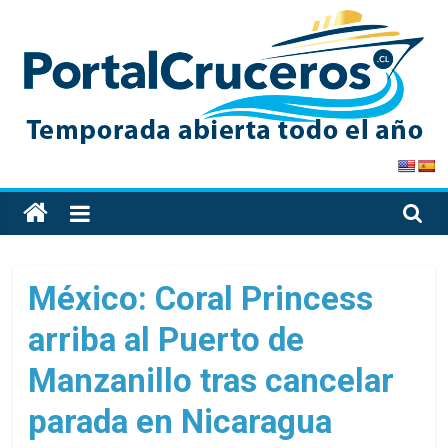
Skip
to
content
PortalCruceros
Toda
la
información
de
México: Coral Princess
cruceros
arriba al Puerto de
en
un
Manzanillo tras cancelar
solo
sitio
parada en Nicaragua