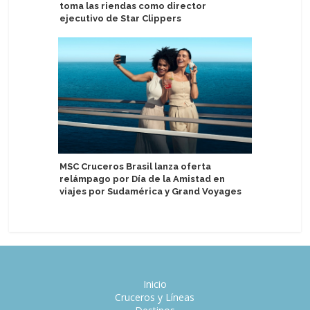
toma las riendas como director
Uruguay 
ejecutivo de Star Clippers
Catania C
MSC Cruceros Brasil lanza oferta
escala de
relámpago por Día de la Amistad en
viajes por Sudamérica y Grand Voyages
Inicio
Cruceros y Líneas