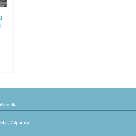
0
l
ltimedia
l Mar, Valparaíso