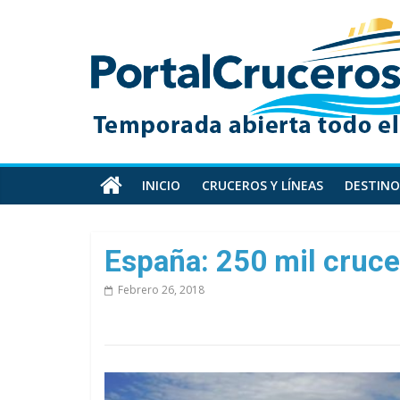
Skip
PortalCruceros
to
content
Toda
la
información
de
cruceros
en
INICIO
CRUCEROS Y LÍNEAS
DESTINO
un
solo
sitio
España: 250 mil crucer
Febrero 26, 2018