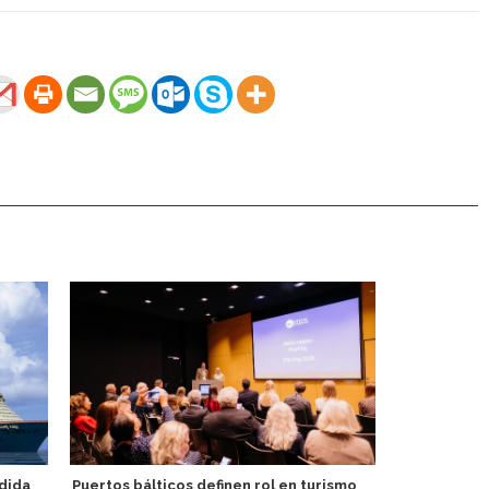
ndida
Puertos bálticos definen rol en turismo
Canal de Su