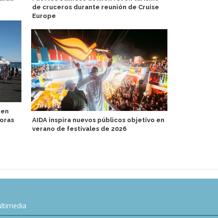
de cruceros durante reunión de Cruise
cruceros vis
Europe
 en
Legend of t
horas
AIDA inspira nuevos públicos objetivo en
biocombusti
verano de festivales de 2026
ltimedia