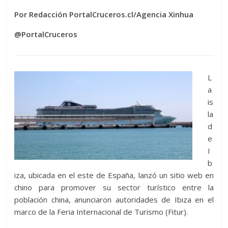
Por Redacción PortalCruceros.cl/Agencia Xinhua
@PortalCruceros
L
a
is
la
d
e
I
b
iza, ubicada en el este de España, lanzó un sitio web en
chino para promover su sector turístico entre la
población china, anunciaron autoridades de Ibiza en el
marco de la Feria Internacional de Turismo (Fitur).