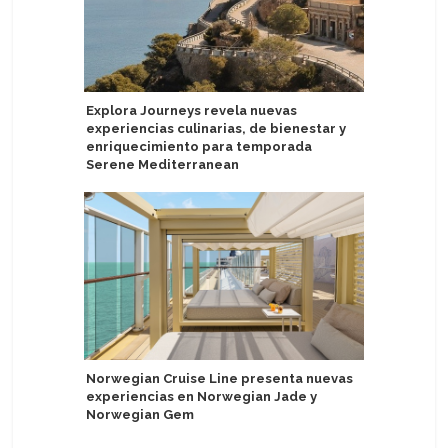
Explora Journeys revela nuevas
Silverse
experiencias culinarias, de bienestar y
con Perr
enriquecimiento para temporada
Serene Mediterranean
Windstar
de la Fu
Norwegian Cruise Line presenta nuevas
experiencias en Norwegian Jade y
Norwegian Gem