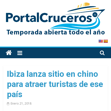
Skip
to
content
PortalCruceros
Toda
la
información
de
Ibiza lanza sitio en chino
cruceros
para atraer turistas de ese
en
un
país
solo
sitio
Enero 21, 2018