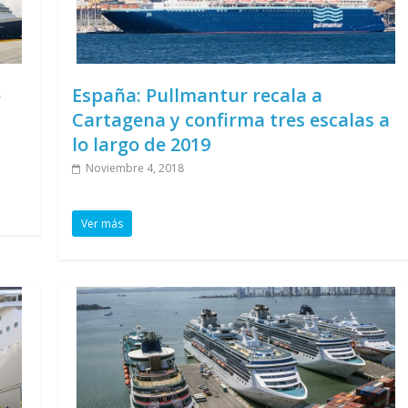
o
España: Pullmantur recala a
Cartagena y confirma tres escalas a
lo largo de 2019
Noviembre 4, 2018
Ver más