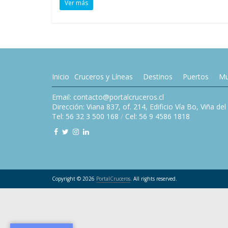
Ver más
Inicio
Cruceros y Líneas
Destinos
Puertos
Mu
Email: contacto@portalcruceros.cl
Dirección: Viana 837, of. 214, Edificio Vía Bo, Viña de
Tel: 56 32 3 500 168
/
Cel: 56 9 4586 1818
Copyright © 2026
PortalCruceros
. All rights reserved.