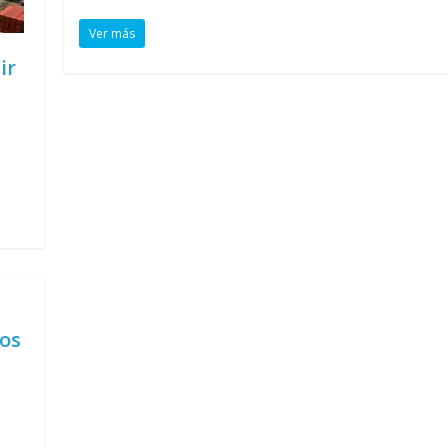
Ver más
ir
ros