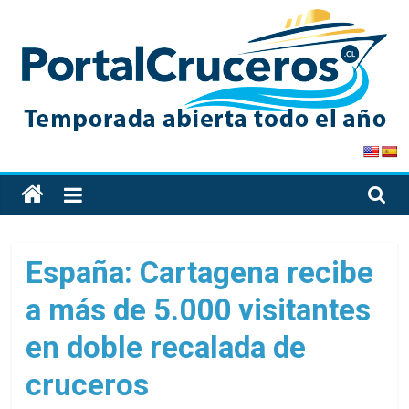
Skip
to
content
PortalCruceros
Toda
la
información
de
España: Cartagena recibe
cruceros
a más de 5.000 visitantes
en
un
en doble recalada de
solo
sitio
cruceros