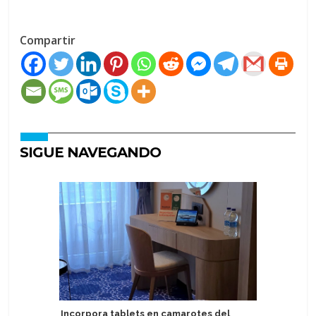
Compartir
SIGUE NAVEGANDO
Incorpora tablets en camarotes del
Virgin Vo