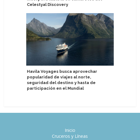
Celestyal Discovery
eclipse s
astrofísi
Havila Voyages busca aprovechar
popularidad de viajes al norte,
MSC Virt
seguridad del destino y hasta de
Star coi
participación en el Mundial
Inicio
Cruceros y Líneas