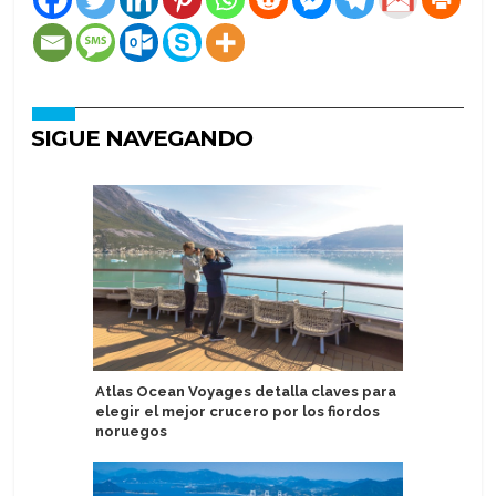
SIGUE NAVEGANDO
Atlas Ocean Voyages detalla claves para
Holland 
elegir el mejor crucero por los fiordos
estrenan
noruegos
el Ooste