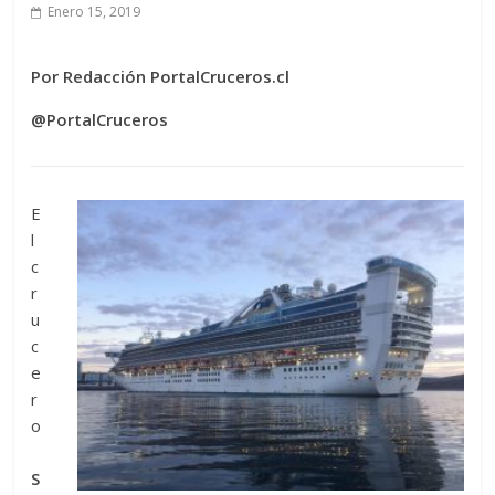
Enero 15, 2019
Por Redacción PortalCruceros.cl
@PortalCruceros
E
l
c
r
u
c
e
r
o
S