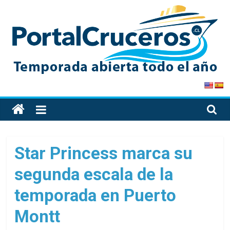
Skip
to
content
PortalCruceros
Toda
la
información
de
Star Princess marca su
cruceros
segunda escala de la
en
un
temporada en Puerto
solo
sitio
Montt