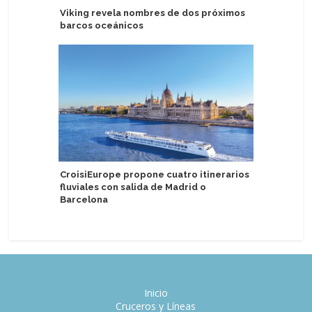
Viking revela nombres de dos próximos
Detallan v
barcos oceánicos
Antártida
CroisiEurope propone cuatro itinerarios
Eidfjord 
fluviales con salida de Madrid o
crucero a
Barcelona
Inicio
Cruceros y Líneas