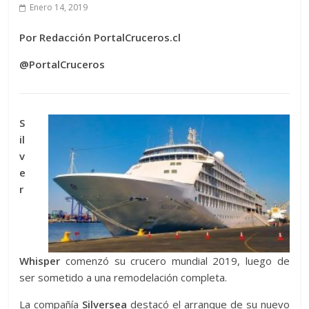
Enero 14, 2019
Por Redacción PortalCruceros.cl
@PortalCruceros
S
il
v
e
r
Whisper
comenzó su crucero mundial 2019, luego de
ser sometido a una remodelación completa.
La compañía
Silversea
destacó el arranque de su nuevo