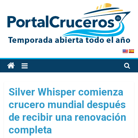
Skip
to
content
PortalCruceros
Toda
la
información
de
Silver Whisper comienza
cruceros
crucero mundial después
en
un
de recibir una renovación
solo
sitio
completa