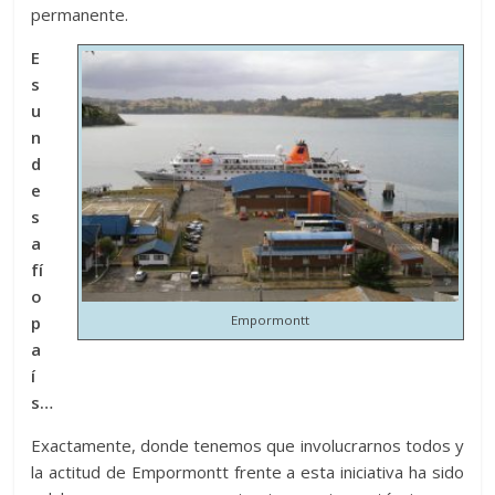
permanente.
E
s
u
n
d
e
s
a
fí
o
Empormontt
p
a
í
s…
Exactamente, donde tenemos que involucrarnos todos y
la actitud de Empormontt frente a esta iniciativa ha sido