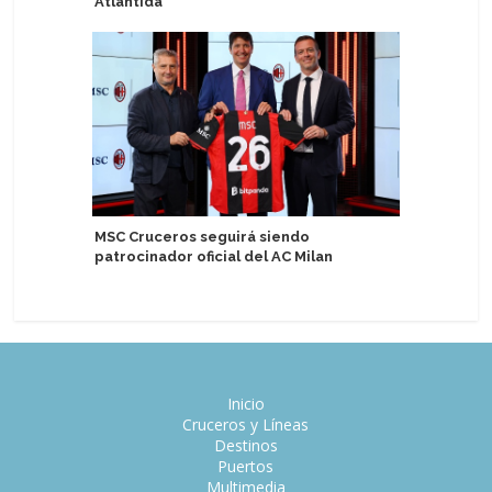
Atlántida
servicio
MSC Cruceros seguirá siendo
MSC Cruc
patrocinador oficial del AC Milan
de bebida
Inicio
Cruceros y Líneas
Destinos
Puertos
Multimedia