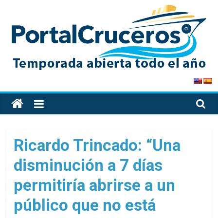
Skip
to
content
PortalCruceros
Toda
la
información
de
Ricardo Trincado: “Una
cruceros
disminución a 7 días
en
un
permitiría abrirse a un
solo
sitio
público que no está