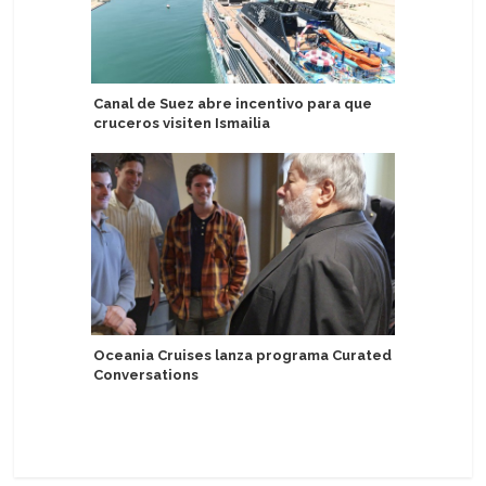
Canal de Suez abre incentivo para que
Margarita
cruceros visiten Ismailia
reunión d
Oceania Cruises lanza programa Curated
Miembro 
Conversations
caer por 
cerca de