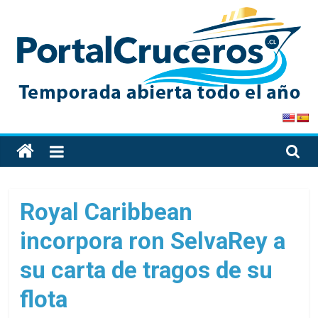
Skip
to
content
PortalCruceros
Toda
la
información
de
Royal Caribbean
cruceros
incorpora ron SelvaRey a
en
un
su carta de tragos de su
solo
sitio
flota