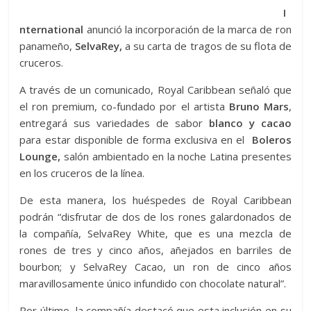
I
nternational
anunció la incorporación de la marca de ron
panameño,
SelvaRey,
a su carta de tragos de su flota de
cruceros.
A través de un comunicado, Royal Caribbean señaló que
el ron premium, co-fundado por el artista
Bruno Mars
,
entregará sus variedades de sabor
blanco y cacao
para estar disponible de forma exclusiva en el
Boleros
Lounge,
salón ambientado en la noche Latina presentes
en los cruceros de la línea.
De esta manera, los huéspedes de Royal Caribbean
podrán “disfrutar de dos de los rones galardonados de
la compañía, SelvaRey White, que es una mezcla de
rones de tres y cinco años, añejados en barriles de
bourbon; y SelvaRey Cacao, un ron de cinco años
maravillosamente único infundido con chocolate natural”.
Por último, la compañía destacó que esta inclusión en su