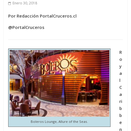
Enero 30, 2018
Por Redacción PortalCruceros.cl
@PortalCruceros
R
o
y
a
l
C
a
ri
b
b
Boleros Lounge, Allure of the Seas.
e
n