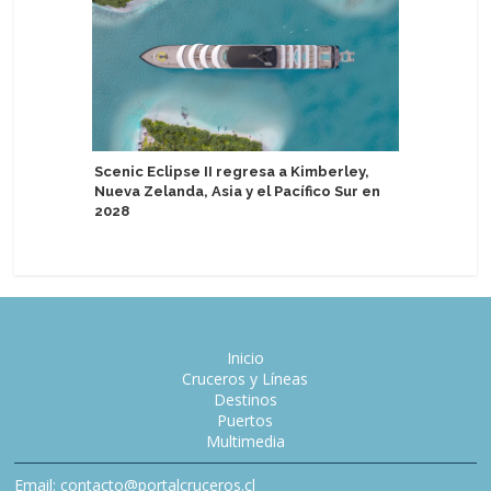
Scenic Eclipse II regresa a Kimberley,
Celebran
Nueva Zelanda, Asia y el Pacífico Sur en
Kerala Pa
2028
Inicio
Cruceros y Líneas
Destinos
Puertos
Multimedia
Email: contacto@portalcruceros.cl