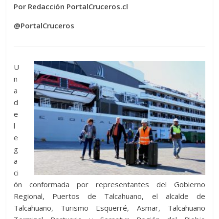
Por Redacción PortalCruceros.cl
@PortalCruceros
U
n
a
d
e
l
e
g
a
ci
ón conformada por representantes del Gobierno
Regional, Puertos de Talcahuano, el alcalde de
Talcahuano, Turismo Esquerré, Asmar, Talcahuano