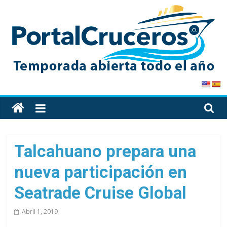
Skip
to
content
PortalCruceros
Toda
la
información
de
Talcahuano prepara una
cruceros
nueva participación en
en
un
Seatrade Cruise Global
solo
sitio
Abril 1, 2019