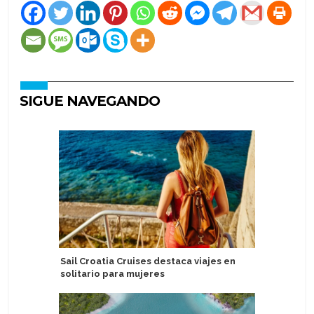
SIGUE NAVEGANDO
Sail Croatia Cruises destaca viajes en
DCL prese
solitario para mujeres
capitana 