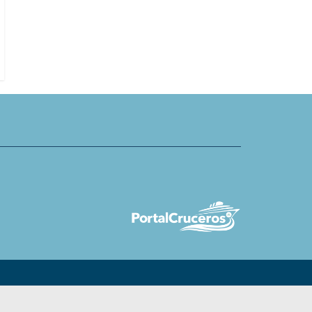
terráneo deben hacerse en
sobre la Patagonia para complem
ueños
el viaje