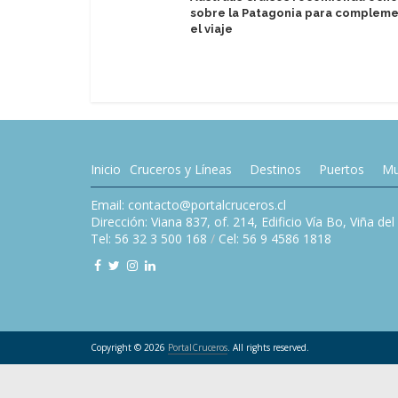
sobre la Patagonia para compleme
el viaje
Inicio
Cruceros y Líneas
Destinos
Puertos
Mu
Email: contacto@portalcruceros.cl
Dirección: Viana 837, of. 214, Edificio Vía Bo, Viña de
Tel: 56 32 3 500 168
/
Cel: 56 9 4586 1818
Copyright © 2026
PortalCruceros
. All rights reserved.