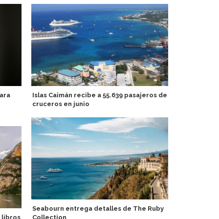
ara
Islas Caimán recibe a 55.639 pasajeros de
Seychelles 
cruceros en junio
enfoque en 
sostenible 
Seabourn entrega detalles de The Ruby
 libros
Collection
Variety Crui