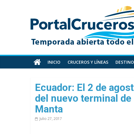
Skip
PortalCruceros
to
content
Toda
la
información
de
cruceros
en
INICIO
CRUCEROS Y LÍNEAS
DESTINO
un
solo
sitio
Ecuador: El 2 de agos
del nuevo terminal de
Manta
Julio 27, 2017