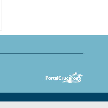
s lanza nuevas ofertas de
Virgin Voyages presenta adelanto
familiares con niños desde
informe de sostenibilidad ambien