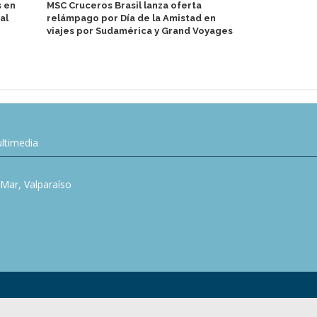
s en
MSC Cruceros Brasil lanza oferta
P&O Crucero
al
relámpago por Día de la Amistad en
vacaciones 
viajes por Sudamérica y Grand Voyages
USD 400
ltimedia
l Mar, Valparaíso