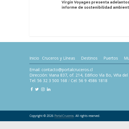
Virgin Voyages presenta adelanto
informe de sostenibilidad ambient
Inicio
Cruceros y Líneas
Destinos
Puertos
Mu
Email: contacto@portalcruceros.cl
Dirección: Viana 837, of. 214, Edificio Vía Bo, Viña de
Tel: 56 32 3 500 168
/
Cel: 56 9 4586 1818
Copyright © 2026
PortalCruceros
. All rights reserved.