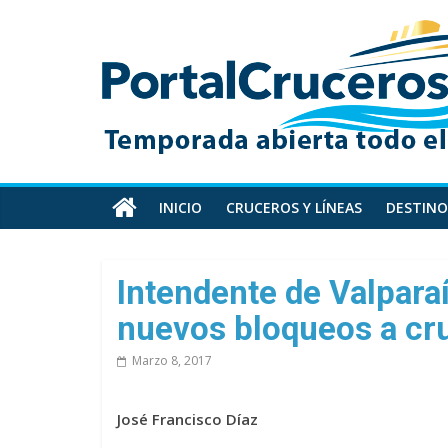
Skip
PortalCruceros
to
content
Toda
la
información
de
cruceros
en
INICIO
CRUCEROS Y LÍNEAS
DESTINO
un
solo
sitio
Intendente de Valpara
nuevos bloqueos a cr
Marzo 8, 2017
José Francisco Díaz