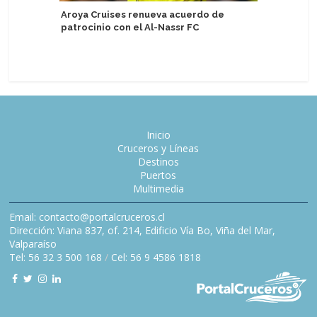
Aroya Cruises renueva acuerdo de
Turistas 
patrocinio con el Al-Nassr FC
USD 5.60
semestr
Inicio
Cruceros y Líneas
Destinos
Puertos
Multimedia
Email: contacto@portalcruceros.cl
Dirección: Viana 837, of. 214, Edificio Vía Bo, Viña del Mar,
Valparaíso
Tel: 56 32 3 500 168
/
Cel: 56 9 4586 1818