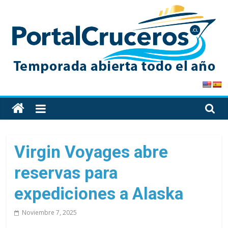
Skip
to
content
PortalCruceros
Toda
la
información
de
Virgin Voyages abre
cruceros
reservas para
en
un
expediciones a Alaska
solo
sitio
Noviembre 7, 2025