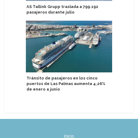
AS Tallink Grupp traslada a 799.192
Emerald 
pasajeros durante julio
"bote fa
Tránsito de pasajeros en los cinco
MSC Worl
puertos de Las Palmas aumenta 4,26%
chocolat
de enero a junio
mar
Inicio