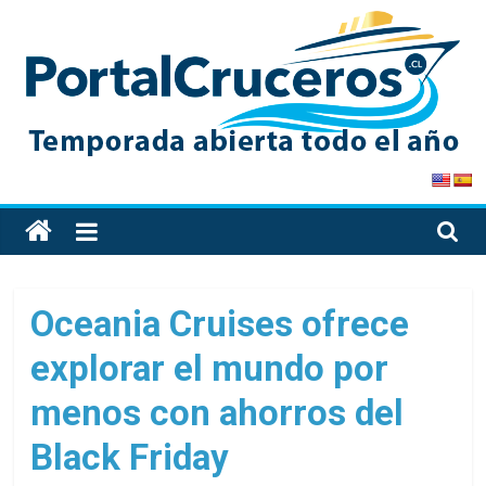
Skip
to
content
PortalCruceros
Toda
la
información
de
Oceania Cruises ofrece
cruceros
explorar el mundo por
en
un
menos con ahorros del
solo
sitio
Black Friday