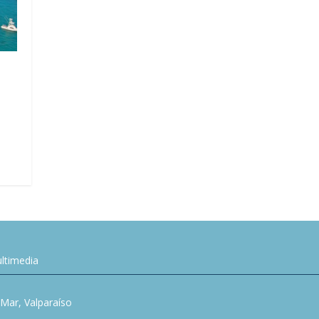
ltimedia
l Mar, Valparaíso