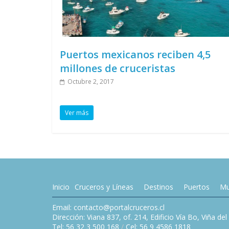
Puertos mexicanos reciben 4,5
millones de cruceristas
Octubre 2, 2017
Ver más
Inicio
Cruceros y Líneas
Destinos
Puertos
Mu
Email: contacto@portalcruceros.cl
Dirección: Viana 837, of. 214, Edificio Vía Bo, Viña de
Tel: 56 32 3 500 168
/
Cel: 56 9 4586 1818