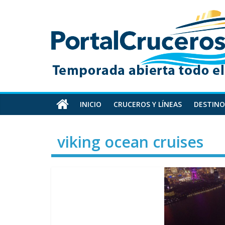
Skip
PortalCruceros
to
content
Toda
la
información
de
cruceros
en
INICIO
CRUCEROS Y LÍNEAS
DESTINO
un
solo
viking ocean cruises
sitio