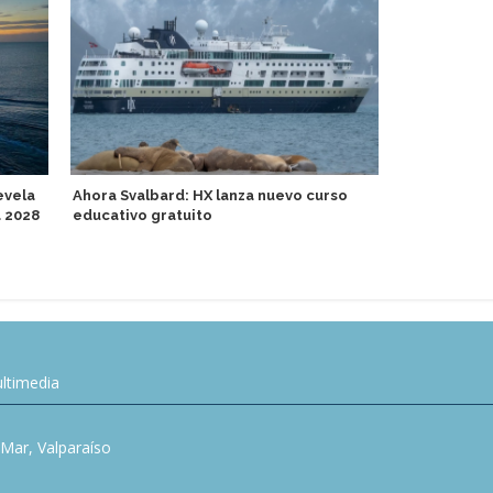
evela
Ahora Svalbard: HX lanza nuevo curso
a 2028
educativo gratuito
Variety Cru
por islas d
ltimedia
l Mar, Valparaíso