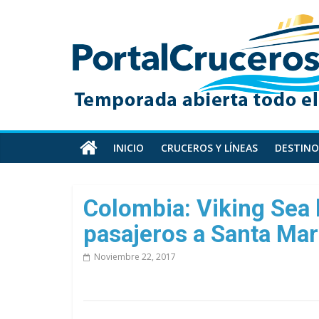
Skip
PortalCruceros
to
content
Toda
la
información
de
cruceros
en
INICIO
CRUCEROS Y LÍNEAS
DESTINO
un
solo
sitio
Colombia: Viking Sea 
pasajeros a Santa Mar
Noviembre 22, 2017