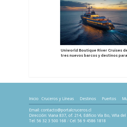
Uniworld Boutique River Cruises d
tres nuevos barcos y destinos par
Inicio
Cruceros y Líneas
Destinos
Puertos
Mu
Email: contacto@portalcruceros.cl
Dirección: Viana 837, of. 214, Edificio Vía Bo, Viña de
Tel: 56 32 3 500 168
/
Cel: 56 9 4586 1818