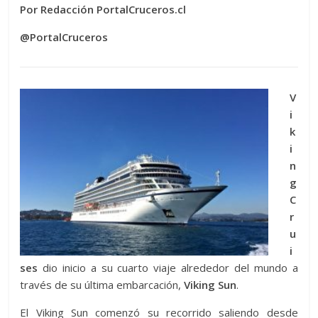
Por Redacción PortalCruceros.cl
@PortalCruceros
V
i
k
i
n
g
C
r
u
i
ses
dio inicio a su cuarto viaje alrededor del mundo a
través de su última embarcación,
Viking Sun
.
El Viking Sun comenzó su recorrido saliendo desde