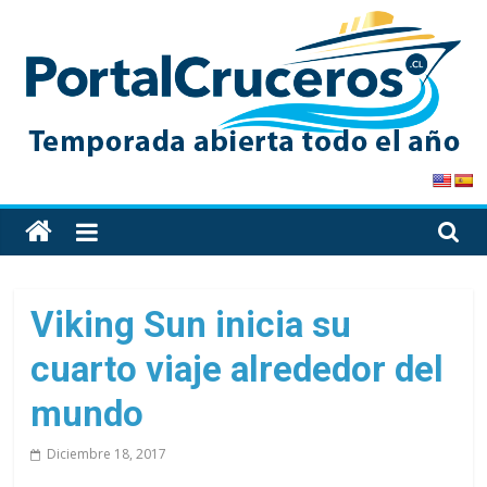
Skip
to
content
PortalCruceros
Toda
la
información
de
Viking Sun inicia su
cruceros
cuarto viaje alrededor del
en
un
mundo
solo
sitio
Diciembre 18, 2017