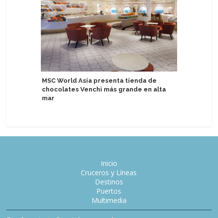
MSC World Asia presenta tienda de
Catania C
chocolates Venchi más grande en alta
escala de
mar
Inicio
Cruceros y Líneas
Destinos
Puertos
Multimedia