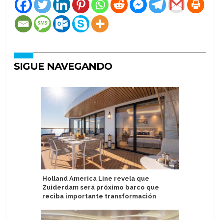
SIGUE NAVEGANDO
Holland America Line revela que
Port Can
Zuiderdam será próximo barco que
proyecto
reciba importante transformación
estacion