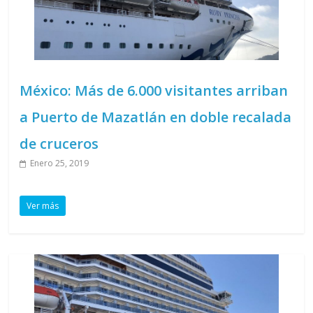
México: Más de 6.000 visitantes arriban
a Puerto de Mazatlán en doble recalada
de cruceros
Enero 25, 2019
Ver más