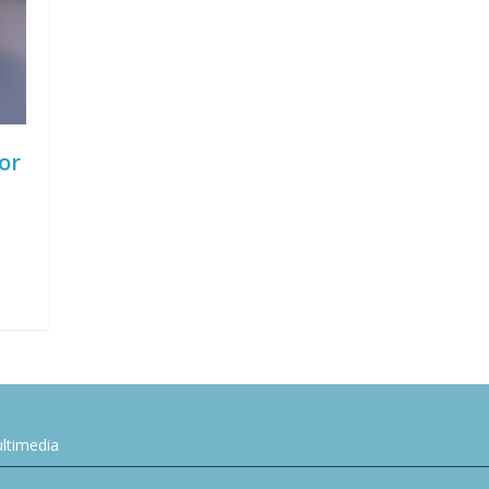
or
ltimedia