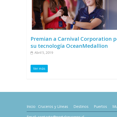
Premian a Carnival Corporation p
su tecnología OceanMedallion
Abril 5, 2019
Ver más
Inicio
Cruceros y Líneas
Destinos
Puertos
Mu
Email: contacto@portalcruceros.cl