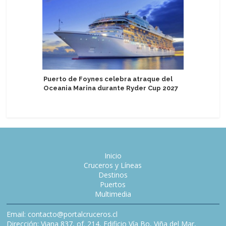
Crystal 
Puerto de Foynes celebra atraque del
familia y
Oceania Marina durante Ryder Cup 2027
Grace
Inicio
Cruceros y Líneas
Destinos
Puertos
Multimedia
Email: contacto@portalcruceros.cl
Dirección: Viana 837, of. 214, Edificio Vía Bo, Viña del Mar,