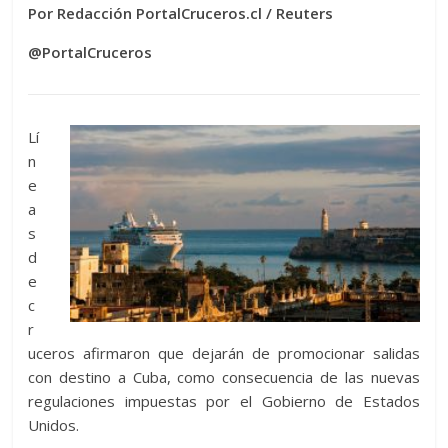
Por Redacción PortalCruceros.cl / Reuters
@PortalCruceros
Lí
n
e
a
s
d
e
c
r
uceros afirmaron que dejarán de promocionar salidas
con destino a Cuba, como consecuencia de las nuevas
regulaciones impuestas por el Gobierno de Estados
Unidos.