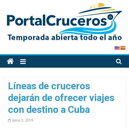
Skip
to
content
PortalCruceros
Toda
la
información
de
Líneas de cruceros
cruceros
dejarán de ofrecer viajes
en
un
con destino a Cuba
solo
sitio
Junio 5, 2019