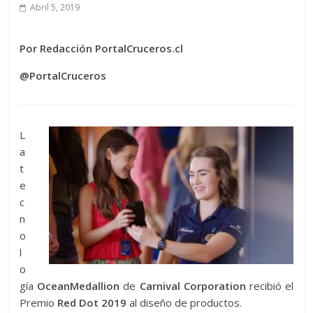
Abril 5, 2019
Por Redacción PortalCruceros.cl
@PortalCruceros
L
a
t
e
c
n
o
l
o
gía
OceanMedallion
de
Carnival Corporation
recibió el
Premio
Red Dot 2019
al diseño de productos.