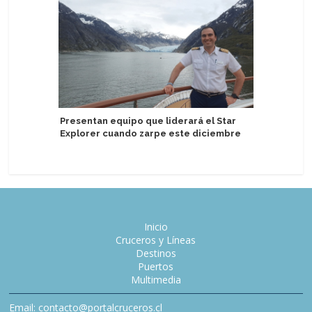
Sernatur 
Presentan equipo que liderará el Star
mercado
Explorer cuando zarpe este diciembre
Inicio
Cruceros y Líneas
Destinos
Puertos
Multimedia
Email: contacto@portalcruceros.cl