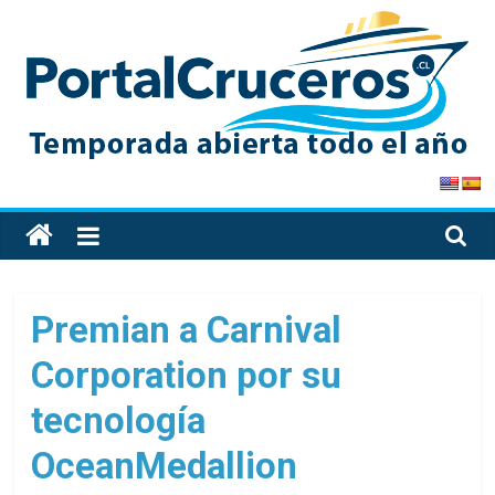
Skip
to
content
PortalCruceros
Toda
la
información
de
Premian a Carnival
cruceros
Corporation por su
en
un
tecnología
solo
sitio
OceanMedallion