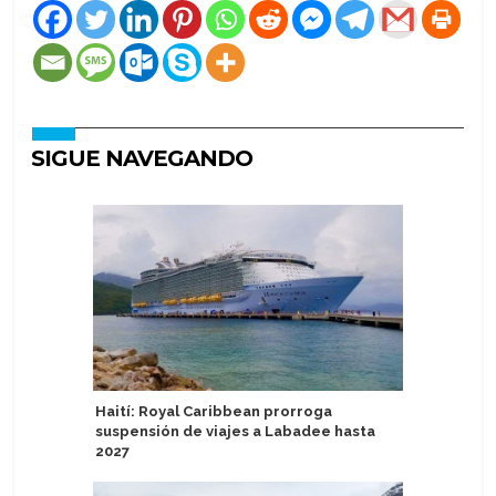
SIGUE NAVEGANDO
Haití: Royal Caribbean prorroga
Puerto d
suspensión de viajes a Labadee hasta
moderniza
2027