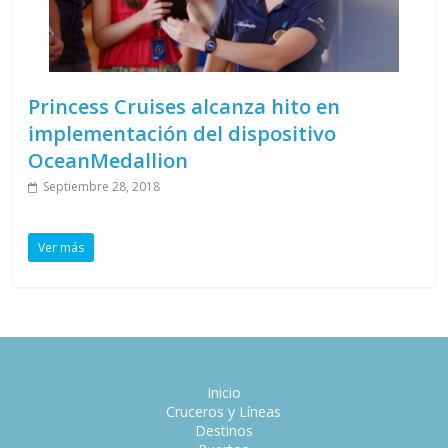
Princess Cruises alcanza hito en
implementación del dispositivo
OceanMedallion
Septiembre 28, 2018
Ver más
Inicio
Cruceros y Líneas
Destinos