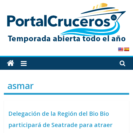
Skip
to
content
PortalCruceros
Toda
la
información
asmar
de
cruceros
en
un
Delegación de la Región del Bio Bio
solo
sitio
participará de Seatrade para atraer