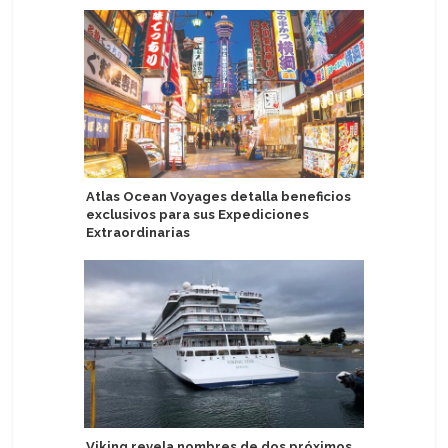
Atlas Ocean Voyages detalla beneficios
Irlanda: 
exclusivos para sus Expediciones
sector d
Extraordinarias
mediano
Viking revela nombres de dos próximos
Windstar