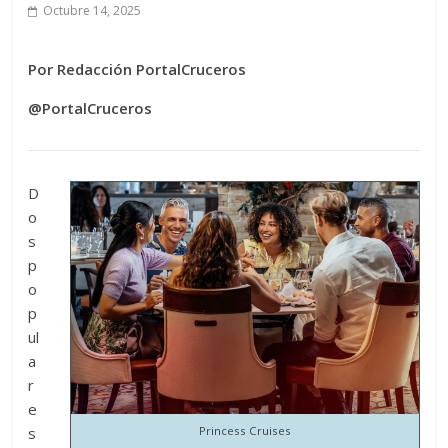
Octubre 14, 2025
Por Redacción PortalCruceros
@PortalCruceros
D
o
s
p
o
p
ul
a
r
e
s
Princess Cruises