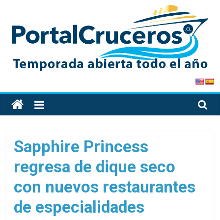
Skip
to
content
PortalCruceros
Toda
la
información
de
Sapphire Princess
cruceros
regresa de dique seco
en
un
con nuevos restaurantes
solo
sitio
de especialidades