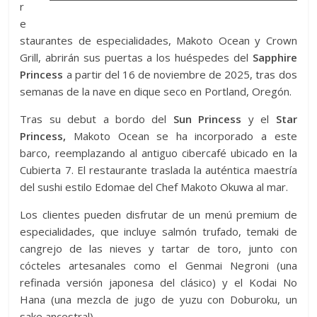
r
e
staurantes de especialidades, Makoto Ocean y Crown
Grill, abrirán sus puertas a los huéspedes del
Sapphire
Princess
a partir del 16 de noviembre de 2025, tras dos
semanas de la nave en dique seco en Portland, Oregón.
Tras su debut a bordo del
Sun Princess
y el
Star
Princess,
Makoto Ocean se ha incorporado a este
barco, reemplazando al antiguo cibercafé ubicado en la
Cubierta 7. El restaurante traslada la auténtica maestría
del sushi estilo Edomae del Chef Makoto Okuwa al mar.
Los clientes pueden disfrutar de un menú premium de
especialidades, que incluye salmón trufado, temaki de
cangrejo de las nieves y tartar de toro, junto con
cócteles artesanales como el Genmai Negroni (una
refinada versión japonesa del clásico) y el Kodai No
Hana (una mezcla de jugo de yuzu con Doburoku, un
sake ancestral).