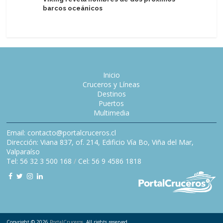
barcos oceánicos
de la Fu
Inicio
Cruceros y Líneas
Destinos
Puertos
Multimedia
Email: contacto@portalcruceros.cl
Dirección: Viana 837, of. 214, Edificio Vía Bo, Viña del Mar,
Valparaíso
Tel: 56 32 3 500 168
/
Cel: 56 9 4586 1818
Copyright © 2026
PortalCruceros
. All rights reserved.