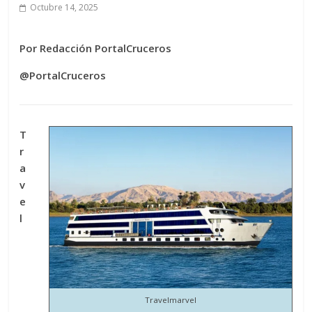
Octubre 14, 2025
Por Redacción PortalCruceros
@PortalCruceros
T
r
a
v
e
l
Travelmarvel