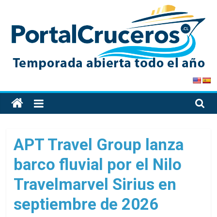
Skip
to
content
PortalCruceros
Toda
la
información
de
APT Travel Group lanza
cruceros
barco fluvial por el Nilo
en
un
Travelmarvel Sirius en
solo
sitio
septiembre de 2026