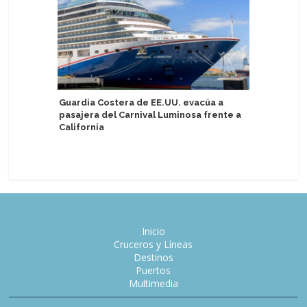
Guardia Costera de EE.UU. evacúa a
Investiga
pasajera del Carnival Luminosa frente a
Corinthi
California
Inicio
Cruceros y Líneas
Destinos
Puertos
Multimedia