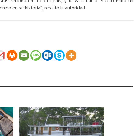
stas recibirá en todo el país, y le va a dar a Puerto Plata un
do en su historia”, resaltó la autoridad.