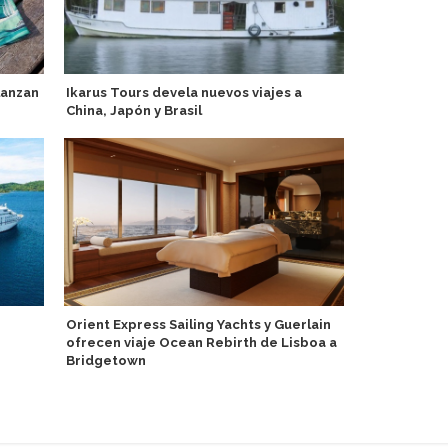
lanzan
Ikarus Tours devela nuevos viajes a
Mosturflot 
China, Japón y Brasil
escritor Vla
Alexander 
Orient Express Sailing Yachts y Guerlain
ofrecen viaje Ocean Rebirth de Lisboa a
Amplían cap
Bridgetown
Brisbane In