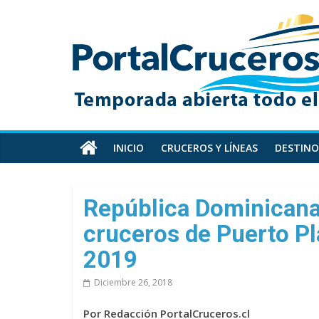
Skip
PortalCruceros
to
content
Toda
la
información
de
cruceros
en
INICIO
CRUCEROS Y LÍNEAS
DESTINO
un
solo
sitio
República Dominicana:
cruceros de Puerto Pla
2019
Diciembre 26, 2018
Por Redacción PortalCruceros.cl