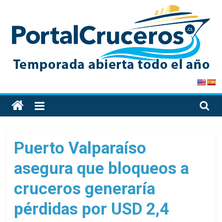
Skip
to
content
PortalCruceros
Toda
la
información
de
Puerto Valparaíso
cruceros
asegura que bloqueos a
en
un
cruceros generaría
solo
sitio
pérdidas por USD 2,4