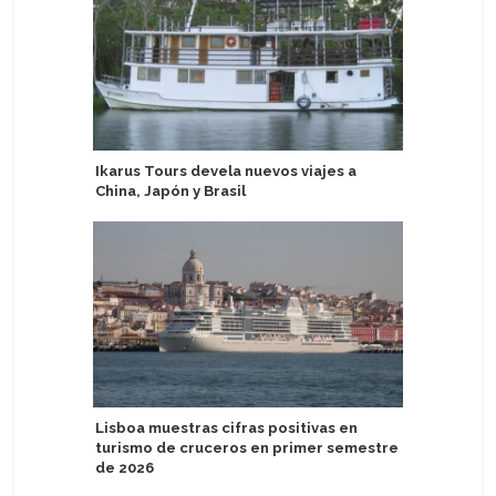
Ikarus Tours devela nuevos viajes a
Aurora E
China, Japón y Brasil
descuent
con Prog
Lisboa muestras cifras positivas en
turismo de cruceros en primer semestre
Turistas 
de 2026
USD 5.60
semestr