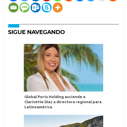
SIGUE NAVEGANDO
Global Ports Holding asciende a
MSC Cruc
Clarivette Díaz a directora regional para
promoci
Latinoamérica
2026/202