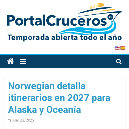
Skip
to
content
PortalCruceros
Toda
la
información
de
Norwegian detalla
cruceros
itinerarios en 2027 para
en
un
Alaska y Oceanía
solo
sitio
Julio 23, 2025