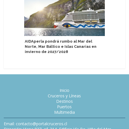
AIDAperla pondrá rumbo al Mar del
Puerto de
Norte, Mar Báltico e Islas Canarias en
escalas 
invierno de 2027/2028
Inicio
Cruceros y Líneas
Destinos
Puertos
Multimedia
Email: contacto@portalcruceros.cl