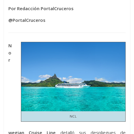
Por Redacción PortalCruceros
@PortalCruceros
N
o
r
NCL
wegian Cruise Line
detalló sus despliegues de