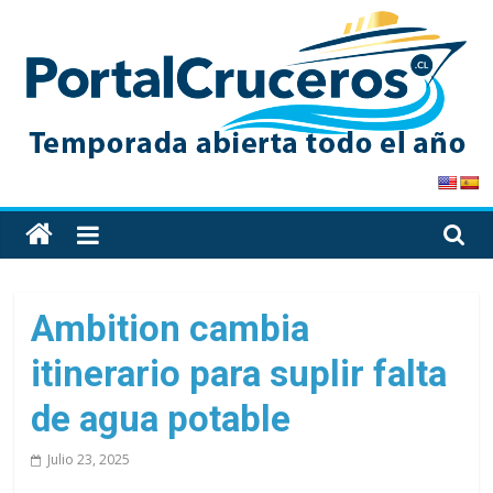
Skip
to
content
PortalCruceros
Toda
la
información
de
Ambition cambia
cruceros
itinerario para suplir falta
en
un
de agua potable
solo
sitio
Julio 23, 2025