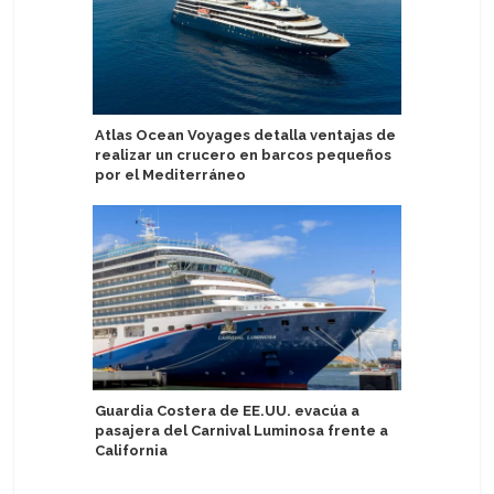
Atlas Ocean Voyages detalla ventajas de
Stella Ma
realizar un crucero en barcos pequeños
entregan
por el Mediterráneo
tripulac
Guardia Costera de EE.UU. evacúa a
Video: M
pasajera del Carnival Luminosa frente a
técnico p
California
AquaDo