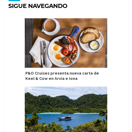
SIGUE NAVEGANDO
P&O Cruises presenta nueva carta de
Tahití p
Keel & Cow en Arvia e Iona
portuari