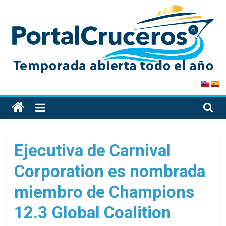
Skip
to
content
PortalCruceros
Toda
la
información
de
Ejecutiva de Carnival
cruceros
Corporation es nombrada
en
un
miembro de Champions
solo
sitio
12.3 Global Coalition