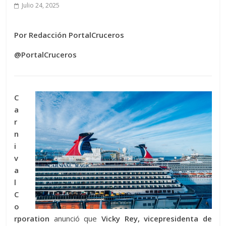
Julio 24, 2025
Por Redacción PortalCruceros
@PortalCruceros
C
a
r
n
i
v
a
l
C
o
rporation
anunció que
Vicky Rey, vicepresidenta de