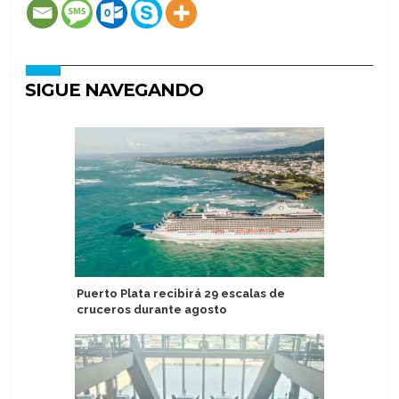
SIGUE NAVEGANDO
Puerto Plata recibirá 29 escalas de
Michelle
cruceros durante agosto
curadora 
Victory C