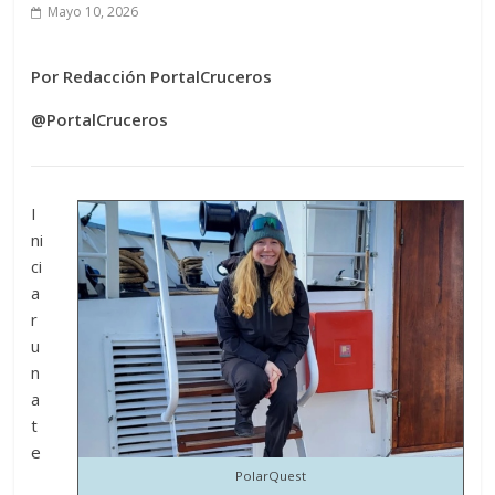
Mayo 10, 2026
Por Redacción PortalCruceros
@PortalCruceros
I
ni
ci
a
r
u
n
a
t
e
PolarQuest