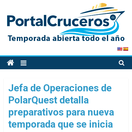
Skip
to
content
PortalCruceros
Toda
la
información
de
Jefa de Operaciones de
cruceros
PolarQuest detalla
en
un
preparativos para nueva
solo
sitio
temporada que se inicia