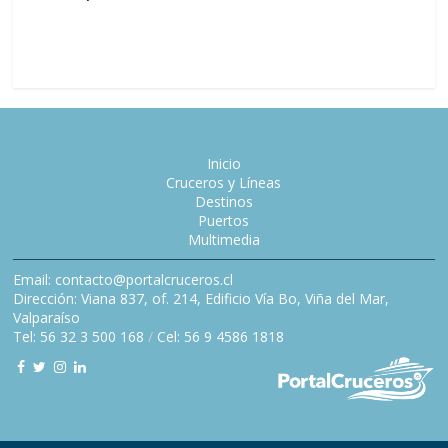
dejar Pe
Inicio
Cruceros y Líneas
Destinos
Puertos
Multimedia
Email: contacto@portalcruceros.cl
Dirección: Viana 837, of. 214, Edificio Vía Bo, Viña del Mar,
Valparaíso
Tel: 56 32 3 500 168
/
Cel: 56 9 4586 1818