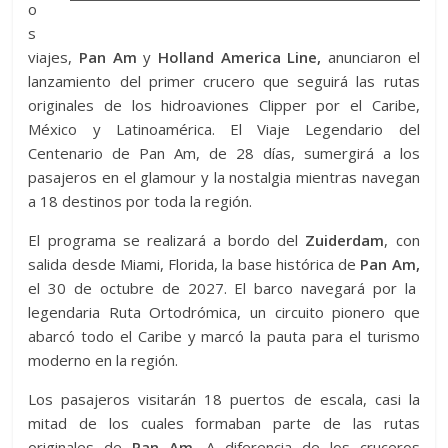
o
s
viajes,
Pan Am
y
Holland America Line,
anunciaron el
lanzamiento del primer crucero que seguirá las rutas
originales de los hidroaviones Clipper por el Caribe,
México y Latinoamérica. El Viaje Legendario del
Centenario de Pan Am, de 28 días, sumergirá a los
pasajeros en el glamour y la nostalgia mientras navegan
a 18 destinos por toda la región.
El programa se realizará a bordo del
Zuiderdam
, con
salida desde Miami, Florida, la base histórica de
Pan Am,
el 30 de octubre de 2027. El barco navegará por la
legendaria Ruta Ortodrómica, un circuito pionero que
abarcó todo el Caribe y marcó la pauta para el turismo
moderno en la región.
Los pasajeros visitarán 18 puertos de escala, casi la
mitad de los cuales formaban parte de las rutas
originales de
Pan Am.
A diferencia de los cruceros