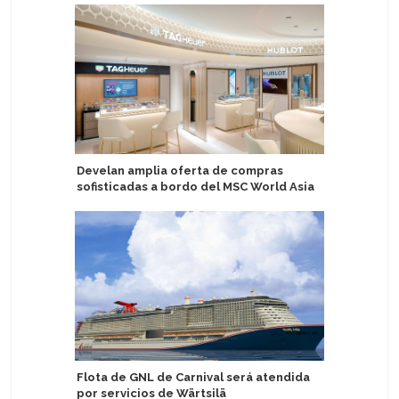
Develan amplia oferta de compras
Alaska: H
sofisticadas a bordo del MSC World Asia
de crucer
Harbor
Flota de GNL de Carnival será atendida
por servicios de Wärtsilä
Cae pasa