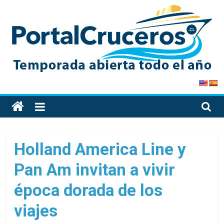
Skip
to
content
PortalCruceros
Toda
la
información
de
Holland America Line y
cruceros
Pan Am invitan a vivir
en
un
época dorada de los
solo
sitio
viajes