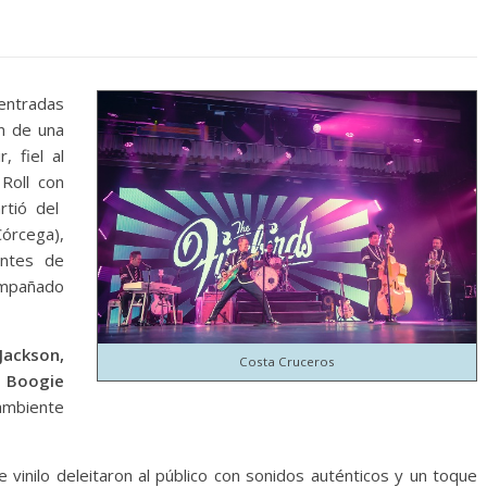
entradas
on de una
, fiel al
 Roll con
rtió del
órcega),
antes de
compañado
 Jackson,
Costa Cruceros
, Boogie
 ambiente
 vinilo deleitaron al público con sonidos auténticos y un toque