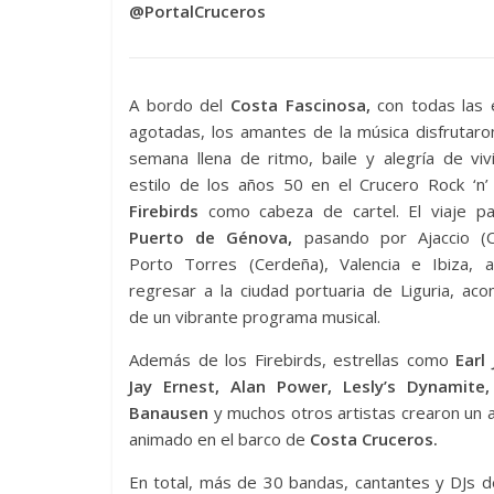
@PortalCruceros
A bordo del
Costa Fascinosa,
con todas las 
agotadas, los amantes de la música disfrutar
semana llena de ritmo, baile y alegría de vivir
estilo de los años 50 en el Crucero Rock ‘n’
Firebirds
como cabeza de cartel. El viaje pa
Puerto de Génova,
pasando por Ajaccio (C
Porto Torres (Cerdeña), Valencia e Ibiza, 
regresar a la ciudad portuaria de Liguria, a
de un vibrante programa musical.
Además de los Firebirds, estrellas como
Earl
Jay Ernest, Alan Power, Lesly’s Dynamite
Banausen
y muchos otros artistas crearon un
animado en el barco de
Costa Cruceros.
En total, más de 30 bandas, cantantes y DJs de