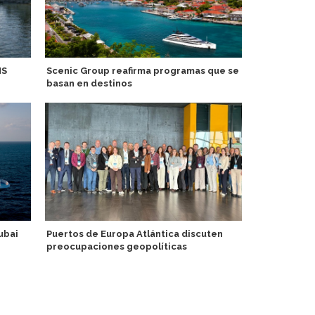
MS
Scenic Group reafirma programas que se
Delfin Amaz
basan en destinos
experiencia
Perú
ubai
Puertos de Europa Atlántica discuten
preocupaciones geopolíticas
Hapag-Lloyd
Curated Co