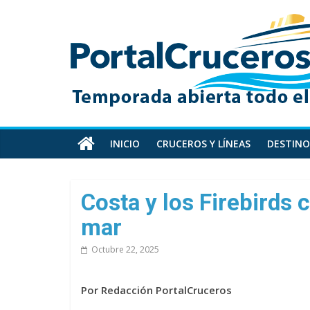
Skip
PortalCruceros
to
content
Toda
la
información
de
cruceros
en
INICIO
CRUCEROS Y LÍNEAS
DESTINO
un
solo
sitio
Costa y los Firebirds c
mar
Octubre 22, 2025
Por Redacción PortalCruceros