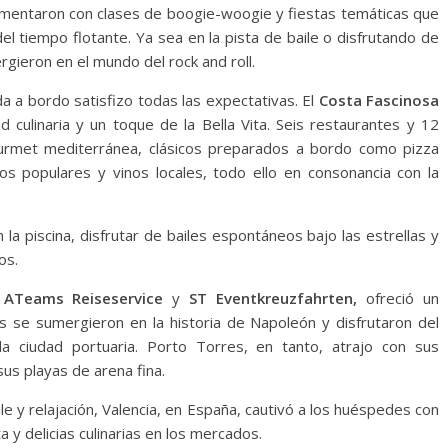
mentaron con clases de boogie-woogie y fiestas temáticas que
l tiempo flotante. Ya sea en la pista de baile o disfrutando de
gieron en el mundo del rock and roll.
da a bordo satisfizo todas las expectativas. El
Costa Fascinosa
d culinaria y un toque de la Bella Vita. Seis restaurantes y 12
urmet mediterránea, clásicos preparados a bordo como pizza
s populares y vinos locales, todo ello en consonancia con la
la piscina, disfrutar de bailes espontáneos bajo las estrellas y
os.
n
ATeams Reiseservice
y
ST Eventkreuzfahrten,
ofreció un
es se sumergieron en la historia de Napoleón y disfrutaron del
 la ciudad portuaria. Porto Torres, en tanto, atrajo con sus
us playas de arena fina.
le y relajación, Valencia, en España, cautivó a los huéspedes con
a y delicias culinarias en los mercados.