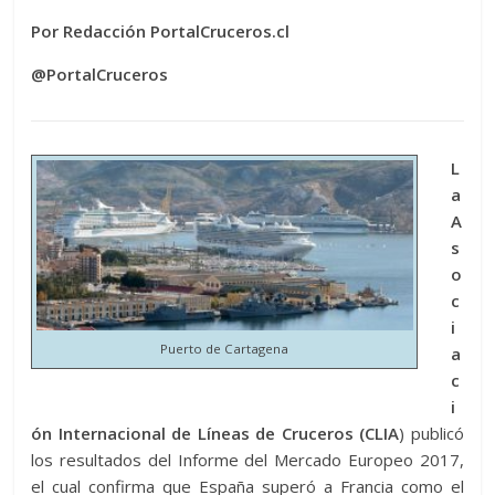
Por Redacción PortalCruceros.cl
@PortalCruceros
L
a
A
s
o
c
i
Puerto de Cartagena
a
c
i
ón Internacional de Líneas de Cruceros (CLIA
) publicó
los resultados del Informe del Mercado Europeo 2017,
el cual confirma que España superó a Francia como el