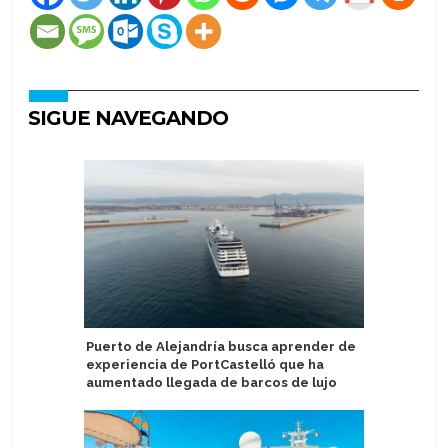
SIGUE NAVEGANDO
Puerto de Alejandría busca aprender de
Atlas Oc
experiencia de PortCastelló que ha
Expedici
aumentado llegada de barcos de lujo
Arenas