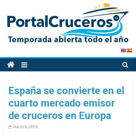
Skip
to
content
PortalCruceros
Toda
la
información
de
España se convierte en el
cruceros
cuarto mercado emisor
en
un
de cruceros en Europa
solo
sitio
Marzo 8, 2018