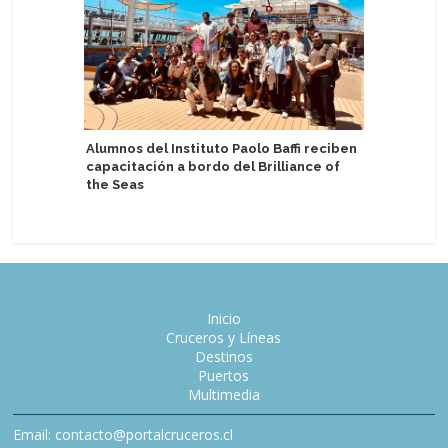
Alumnos del Instituto Paolo Baffi reciben
Viaje go
capacitación a bordo del Brilliance of
bordo de
the Seas
Inicio
Cruceros y Líneas
Destinos
Puertos
Multimedia
Email: contacto@portalcruceros.cl