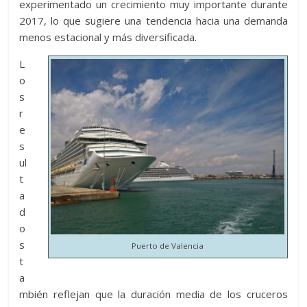
experimentado un crecimiento muy importante durante
2017, lo que sugiere una tendencia hacia una demanda
menos estacional y más diversificada.
L
o
s
r
e
s
ul
t
a
d
o
s
Puerto de Valencia
t
a
mbién reflejan que la duración media de los cruceros