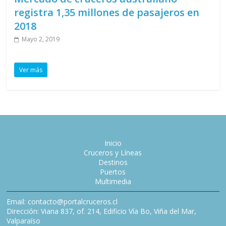
registra 1,35 millones de pasajeros en
2018
Mayo 2, 2019
Ver más
Inicio
Cruceros y Líneas
Destinos
Puertos
Multimedia
Email: contacto@portalcruceros.cl
Dirección: Viana 837, of. 214, Edificio Vía Bo, Viña del Mar,
Valparaíso