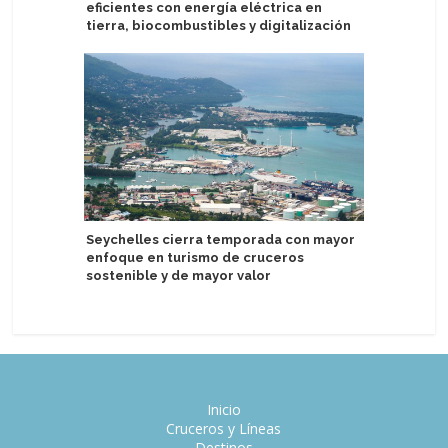
eficientes con energía eléctrica en
Egipto co
tierra, biocombustibles y digitalización
2027
Seychelles cierra temporada con mayor
Virgin Vo
enfoque en turismo de cruceros
eclipse s
sostenible y de mayor valor
astrofísi
Inicio
Cruceros y Líneas
Destinos