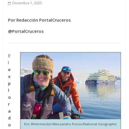
Diciembre 1, 2025
Por Redacción PortalCruceros
@PortalCruceros
E
l
e
x
p
l
o
r
a
d
o
Eric Wehrmeister/Alessandro Ponzo/National Geographic