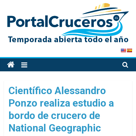
Skip
to
content
PortalCruceros
Toda
la
información
de
Científico Alessandro
cruceros
Ponzo realiza estudio a
en
un
bordo de crucero de
solo
sitio
National Geographic