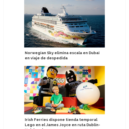
Norwegian Sky elimina escala en Dubai
Cagliari 
en viaje de despedida
vez al Me
Irish Ferries dispone tienda temporal
Haití: R
Lego en el James Joyce en ruta Dublín-
suspensi