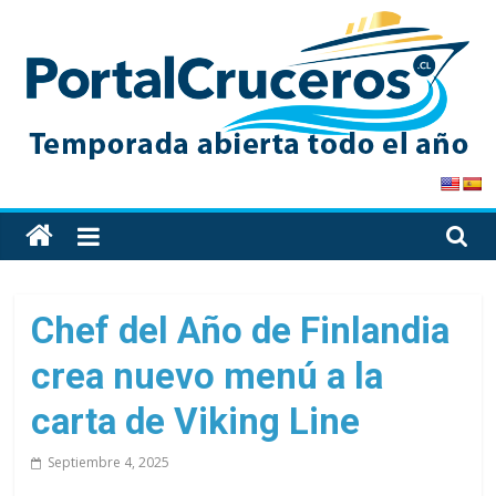
Skip
to
content
PortalCruceros
Toda
la
información
de
Chef del Año de Finlandia
cruceros
crea nuevo menú a la
en
un
carta de Viking Line
solo
sitio
Septiembre 4, 2025