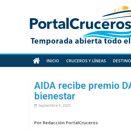
Skip
PortalCruceros
to
content
Toda
la
información
de
cruceros
en
INICIO
CRUCEROS Y LÍNEAS
DESTINO
un
solo
sitio
AIDA recibe premio D
bienestar
Septiembre 5, 2025
Por Redacción PortalCruceros