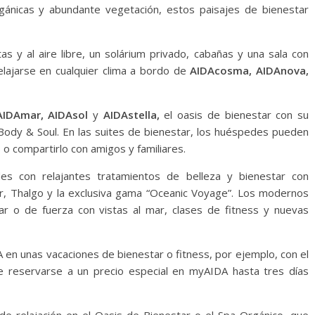
rgánicas y abundante vegetación, estos paisajes de bienestar
as y al aire libre, un solárium privado, cabañas y una sala con
elajarse en cualquier clima a bordo de
AIDAcosma, AIDAnova,
AIDAmar, AIDAsol
y
AIDAstella,
el oasis de bienestar con su
a Body & Soul. En las suites de bienestar, los huéspedes pueden
s o compartirlo con amigos y familiares.
es con relajantes tratamientos de belleza y bienestar con
, Thalgo y la exclusiva gama “Oceanic Voyage”. Los modernos
ar o de fuerza con vistas al mar, clases de fitness y nuevas
 en unas vacaciones de bienestar o fitness, por ejemplo, con el
e reservarse a un precio especial en myAIDA hasta tres días