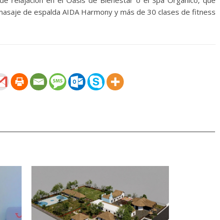
e relajación en el Oasis de Bienestar o el Spa Orgánico, que
n masaje de espalda AIDA Harmony y más de 30 clases de fitness