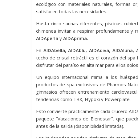
ecológico con materiales naturales, formas o
satisfacen todas las necesidades.
Hasta cinco saunas diferentes, piscinas cubiert
chimenea invitan a respirar profundamente y r
AIDAperla
y
AIDAprima.
En
AIDAbella, AIDAblu, AIDAdiva, AIDAluna, 
techo de cristal retráctil es el corazón del sp
disfrutar del paraíso en alta mar para ellos solo
Un equipo internacional mima a los huésped
productos de spa exclusivos de Pharmos Natur
gimnasios ofrecen entrenamiento cardiovascul
tendencias como TRX, Hypoxi y Powerplate.
Esto convierte prácticamente cada crucero AIDA
paquete “Vacaciones de Bienestar”, que pued
antes de la salida (disponibilidad limitada).