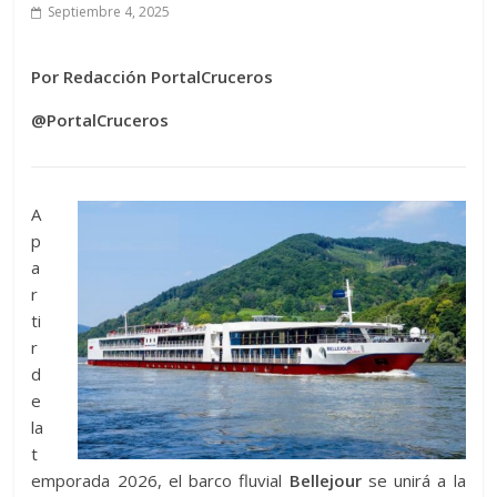
Septiembre 4, 2025
Por Redacción PortalCruceros
@PortalCruceros
A
p
a
r
ti
r
d
e
la
t
emporada 2026, el barco fluvial
Bellejour
se unirá a la