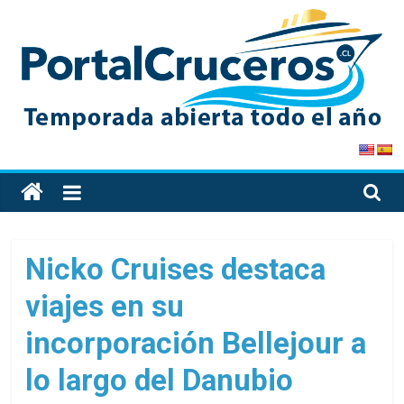
Skip
to
content
PortalCruceros
Toda
la
información
de
Nicko Cruises destaca
cruceros
viajes en su
en
un
incorporación Bellejour a
solo
sitio
lo largo del Danubio