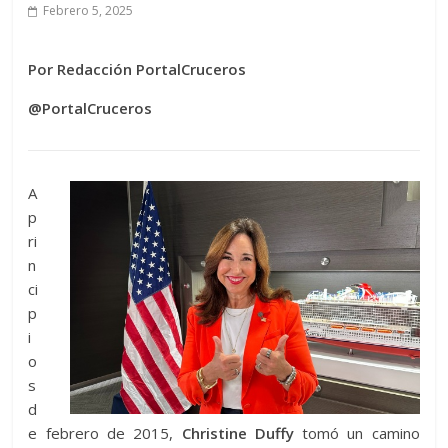
Febrero 5, 2025
Por Redacción PortalCruceros
@PortalCruceros
A
p
ri
n
ci
p
i
o
s
d
e febrero de 2015,
Christine Duffy
tomó un camino