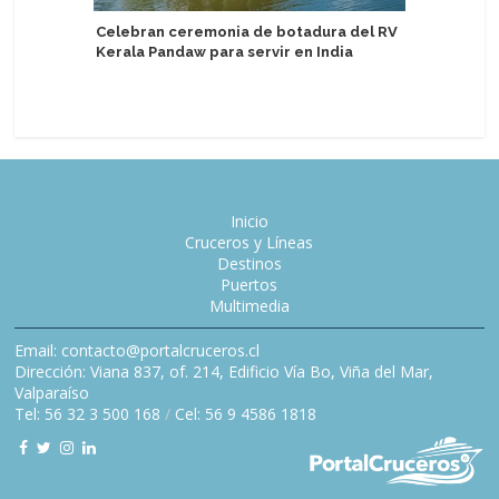
Celebran ceremonia de botadura del RV
Agencia 
Kerala Pandaw para servir en India
socio de
Inicio
Cruceros y Líneas
Destinos
Puertos
Multimedia
Email: contacto@portalcruceros.cl
Dirección: Viana 837, of. 214, Edificio Vía Bo, Viña del Mar,
Valparaíso
Tel: 56 32 3 500 168
/
Cel: 56 9 4586 1818