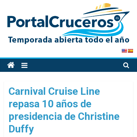
Skip
to
content
PortalCruceros
Toda
la
información
de
Carnival Cruise Line
cruceros
repasa 10 años de
en
un
presidencia de Christine
solo
sitio
Duffy