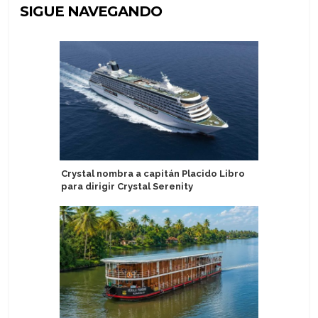
SIGUE NAVEGANDO
Crystal nombra a capitán Placido Libro
Nueva ge
para dirigir Crystal Serenity
amplía u