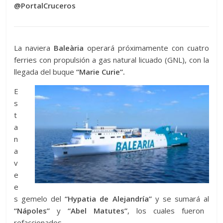
@PortalCruceros
La naviera
Baleària
operará próximamente con cuatro
ferries con propulsión a gas natural licuado (GNL), con la
llegada del buque
“Marie Curie”.
E
s
t
a
n
a
v
e
e
s gemelo del
“Hypatia de Alejandría”
y se sumará al
“Nápoles”
y
“Abel Matutes”
, los cuales fueron
refaccionados.