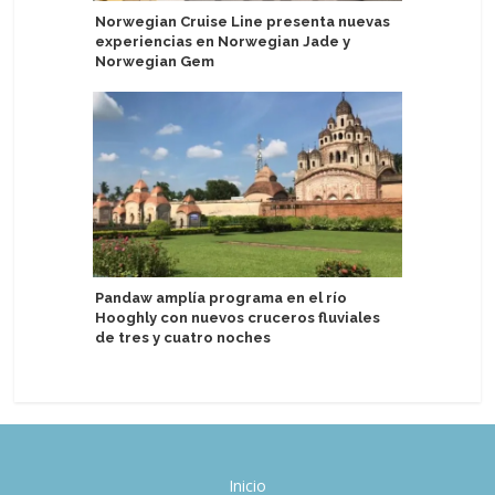
Norwegian Cruise Line presenta nuevas
Princess 
experiencias en Norwegian Jade y
energía e
Norwegian Gem
Astoria G
Pandaw amplía programa en el río
personas
Hooghly con nuevos cruceros fluviales
de tres y cuatro noches
Inicio