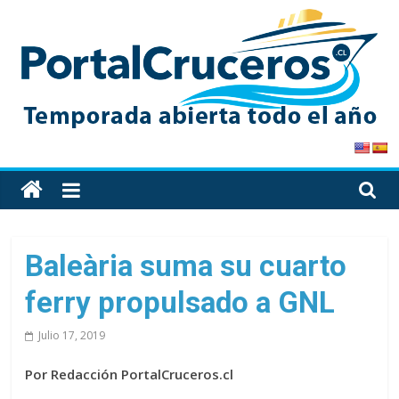
Skip
to
content
PortalCruceros
Toda
la
información
de
Baleària suma su cuarto
cruceros
ferry propulsado a GNL
en
un
Julio 17, 2019
solo
sitio
Por Redacción PortalCruceros.cl