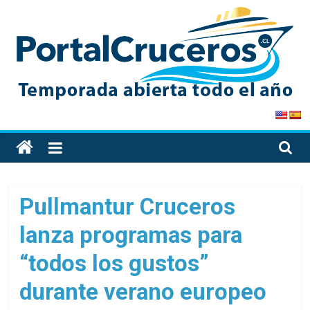
Skip
to
content
PortalCruceros
Toda
la
información
de
Pullmantur Cruceros
cruceros
lanza programas para
en
un
“todos los gustos”
solo
sitio
durante verano europeo