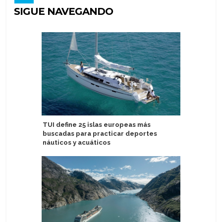
SIGUE NAVEGANDO
TUI define 25 islas europeas más
Autorida
buscadas para practicar deportes
turismo 
náuticos y acuáticos