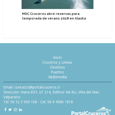
Fred. Ol
MSC Cruceros abre reservas para
Viaje de
temporada de verano 2028 en Alaska
Chile y l
Reino Un
Inicio
Cruceros y Líneas
Destinos
Puertos
Multimedia
Email: contacto@portalcruceros.cl
Dirección: Viana 837, of. 214, Edificio Vía Bo, Viña del Mar,
Valparaíso
Tel: 56 32 3 500 168
/
Cel: 56 9 4586 1818