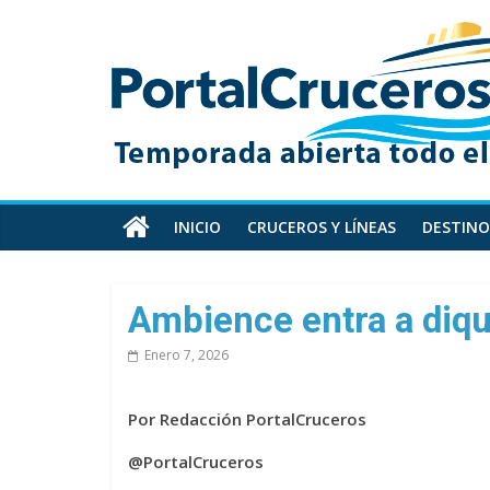
Skip
PortalCruceros
to
content
Toda
la
información
de
cruceros
en
INICIO
CRUCEROS Y LÍNEAS
DESTINO
un
solo
sitio
Ambience entra a diq
Enero 7, 2026
Por Redacción PortalCruceros
@PortalCruceros