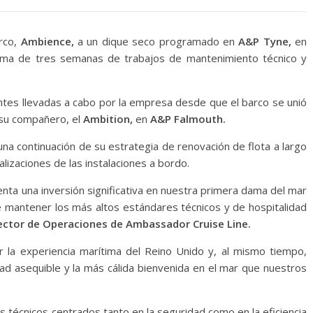
rco,
Ambience,
a un dique seco programado en
A&P Tyne,
en
ma de tres semanas de trabajos de mantenimiento técnico y
ntes llevadas a cabo por la empresa desde que el barco se unió
e su compañero, el
Ambition,
en
A&P Falmouth.
a continuación de su estrategia de renovación de flota a largo
alizaciones de las instalaciones a bordo.
ta una inversión significativa en nuestra primera dama del mar
 mantener los más altos estándares técnicos y de hospitalidad
ector de Operaciones de Ambassador Cruise Line.
 la experiencia marítima del Reino Unido y, al mismo tiempo,
dad asequible y la más cálida bienvenida en el mar que nuestros
os técnicos centrados tanto en la seguridad como en la eficiencia