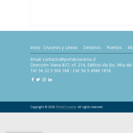
Inicio
Cruceros y Líneas
Destinos
Puertos
Mu
Email: contacto@portalcruceros.cl
Dirección: Viana 837, of. 214, Edificio Vía Bo, Viña de
Tel: 56 32 3 500 168
/
Cel: 56 9 4586 1818
Copyright © 2026
PortalCruceros
. All rights reserved.