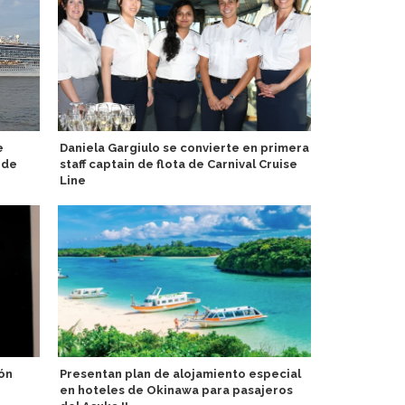
e
Daniela Gargiulo se convierte en primera
Pareja alem
 de
staff captain de flota de Carnival Cruise
por reducci
Line
nudista
ón
Presentan plan de alojamiento especial
TUI define 2
en hoteles de Okinawa para pasajeros
buscadas pa