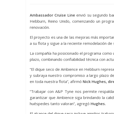
Ambassador Cruise Line
envió su segundo ba
Hebburn, Reino Unido, comenzando un progra
renovación.
El proyecto es una de las mejoras más importa
a su flota y sigue a la reciente remodelación d
La compañía ha posicionado el programa como un
plazo, combinando confiabilidad técnica con actu
“El dique seco de Ambience en Hebburn represen
y subraya nuestro compromiso a largo plazo de
en toda nuestra flota”, afirmó
Nick Hughes, dir
“Trabajar con A&P Tyne nos permite respaldar
garantizar que Ambience siga brindando la cali
huéspedes tanto valoran”, agregó
Hughes.
El alcance del dique seco incluye amplios trabaj